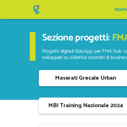
hom
Sezione progetti:
FM
Progetti digitali GiacApp per FMA hub: 
sviluppati su obiettivi concreti di busines
Maserati Grecale Urban
MBI Training Nazionale 2024