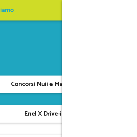
siamo
Concorsi Nuii e Maxibon
Enel X Drive-in