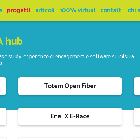
e
progetti
articoli
100% virtual
contatti
chi 
A hub
case study, esperienze di engagement e software su misura
s.
Totem Open Fiber
Enel X E-Race